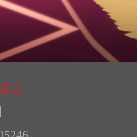
谣言
司
5246